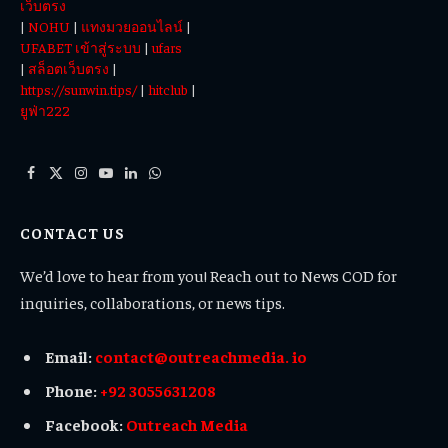
เว็บตรง
|
NOHU
|
แทงมวยออนไลน์
|
UFABET เข้าสู่ระบบ
|
ufars
|
สล็อตเว็บตรง
|
https://sunwin.tips/
|
hitclub
|
ยูฟ่า222
Facebook
X
Instagram
YouTube
LinkedIn
WhatsApp
(Twitter)
CONTACT US
We’d love to hear from you! Reach out to News COD for
inquiries, collaborations, or news tips.
Email:
contact@outreachmedia. io
Phone:
+92 3055631208
Facebook:
Outreach Media