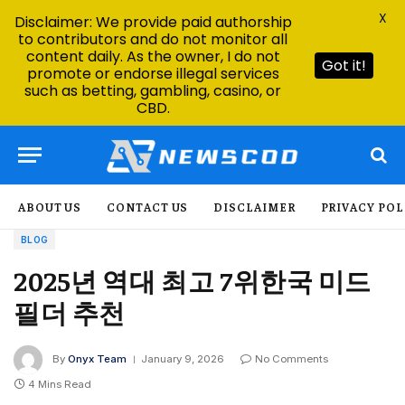
X
Disclaimer: We provide paid authorship
to contributors and do not monitor all
content daily. As the owner, I do not
Got it!
promote or endorse illegal services
such as betting, gambling, casino, or
CBD.
ABOUT US
CONTACT US
DISCLAIMER
PRIVACY POL
BLOG
2025년 역대 최고 7위한국 미드
필더 추천
By
Onyx Team
January 9, 2026
No Comments
4 Mins Read