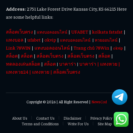
Address:
2751 Lake Forest Drive Kansas City, KS 66215 Here
are some helpful links:
สล็อตเว็บตรง
|
|
UFABET
|
kolkata fatafat
|
แทงบอลออนไลน์
แทงบอล
|
ufabet
|
okvip
|
|
แทงบอลออนไลน์
|
หวยออนไลน์
Link 78WIN
|
แทงบอลออนไลน์
|
Trang chủ 78Win
|
|
okvip
สล็อต
|
สล็อต
|
สล็อตเว็บตรง
|
สล็อตเว็บตรง
|
สล็อต
|
ทดลองเล่นสล็อต
|
สล็อต
บาคาร่า
บาคาร่า
|
แทงหวย
|
|
|
แทงหวย24
|
แทงหวย
|
สล็อตเว็บตรง
Copyright © 2026 | All Right Reserved |
NewsCod
About Us
Contact Us
Disclaimer
Privacy Policy
Terms and Conditions
Write For Us
Site Map