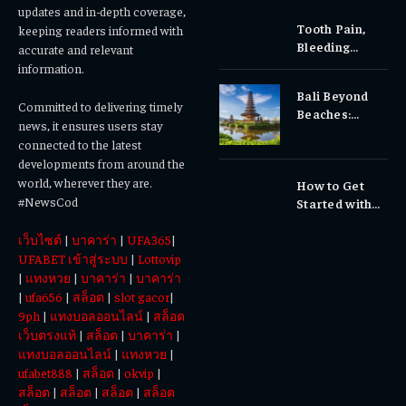
updates and in-depth coverage,
Tooth Pain,
keeping readers informed with
Bleeding
accurate and relevant
Gums, or
information.
Sensitivity?
Bali Beyond
Why Early
Committed to delivering timely
Beaches:
Dental Care
news, it ensures users stay
Temples,
Matters
connected to the latest
Waterfalls &
developments from around the
Cultural
world, wherever they are.
How to Get
Experiences
#NewsCod
Started with
Totowin88
เว็บไซต์
|
บาคาร่า
|
UFA365
|
Today
UFABET เข้าสู่ระบบ
|
Lottovip
|
แทงหวย
|
บาคาร่า
|
บาคาร่า
|
ufa656
|
สล็อต
|
slot gacor
|
9ph
|
แทงบอลออนไลน์
|
สล็อต
เว็บตรงแท้
|
สล็อต
|
บาคาร่า
|
แทงบอลออนไลน์
|
แทงหวย
|
ufabet888
|
สล็อต
|
okvip
|
สล็อต
|
สล็อต
|
สล็อต
|
สล็อต