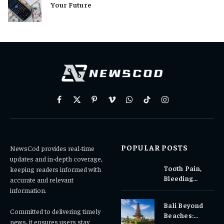
Your Future
Facebook
X
Pinterest
Vimeo
WhatsApp
TikTok
Instagram
(Twitter)
POPULAR POSTS
NewsCod provides real-time
updates and in-depth coverage,
Tooth Pain,
keeping readers informed with
Bleeding
accurate and relevant
Gums, or
information.
Sensitivity?
Bali Beyond
Why Early
Committed to delivering timely
Beaches:
Dental Care
news, it ensures users stay