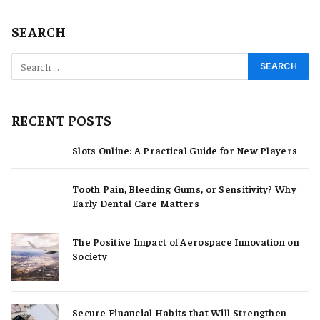
SEARCH
RECENT POSTS
Slots Online: A Practical Guide for New Players
Tooth Pain, Bleeding Gums, or Sensitivity? Why
Early Dental Care Matters
The Positive Impact of Aerospace Innovation on
Society
Secure Financial Habits that Will Strengthen