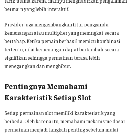
tarik utama karena mampu menghadirkan pengalaman
bermain yang lebih interaktif.
Provider juga mengembangkan fitur pengganda
kemenangan atau multiplier yang meningkat secara
bertahap. Ketika pemain berhasil memicu kombinasi
tertentu, nilai kemenangan dapat bertambah secara
signifikan sehingga permainan terasa lebih
menegangkan dan menghibur.
Pentingnya Memahami
Karakteristik Setiap Slot
Setiap permainan slot memiliki karakteristik yang
berbeda. Oleh karena itu, memahami mekanisme dasar
permainan menjadi langkah penting sebelum mulai