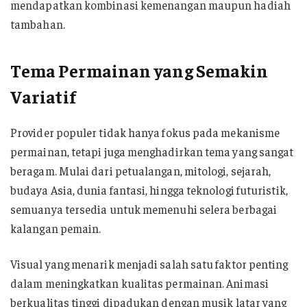
mendapatkan kombinasi kemenangan maupun hadiah
tambahan.
Tema Permainan yang Semakin
Variatif
Provider populer tidak hanya fokus pada mekanisme
permainan, tetapi juga menghadirkan tema yang sangat
beragam. Mulai dari petualangan, mitologi, sejarah,
budaya Asia, dunia fantasi, hingga teknologi futuristik,
semuanya tersedia untuk memenuhi selera berbagai
kalangan pemain.
Visual yang menarik menjadi salah satu faktor penting
dalam meningkatkan kualitas permainan. Animasi
berkualitas tinggi dipadukan dengan musik latar yang