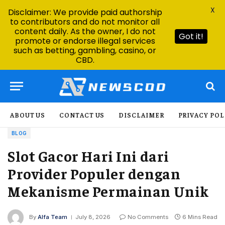
X
Disclaimer: We provide paid authorship
to contributors and do not monitor all
content daily. As the owner, I do not
Got it!
promote or endorse illegal services
such as betting, gambling, casino, or
CBD.
ABOUT US
CONTACT US
DISCLAIMER
PRIVACY POL
BLOG
Slot Gacor Hari Ini dari
Provider Populer dengan
Mekanisme Permainan Unik
By
Alfa Team
July 8, 2026
No Comments
6 Mins Read