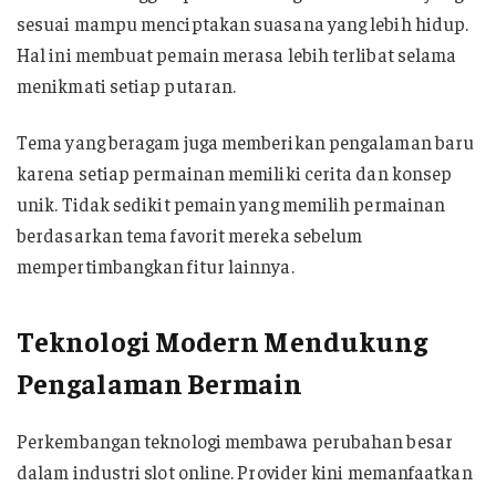
sesuai mampu menciptakan suasana yang lebih hidup.
Hal ini membuat pemain merasa lebih terlibat selama
menikmati setiap putaran.
Tema yang beragam juga memberikan pengalaman baru
karena setiap permainan memiliki cerita dan konsep
unik. Tidak sedikit pemain yang memilih permainan
berdasarkan tema favorit mereka sebelum
mempertimbangkan fitur lainnya.
Teknologi Modern Mendukung
Pengalaman Bermain
Perkembangan teknologi membawa perubahan besar
dalam industri slot online. Provider kini memanfaatkan