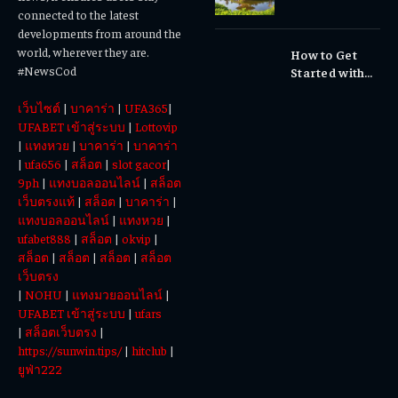
Temples,
Matters
connected to the latest
Waterfalls &
developments from around the
Cultural
world, wherever they are.
How to Get
Experiences
#NewsCod
Started with
Totowin88
เว็บไซต์
|
บาคาร่า
|
UFA365
|
Today
UFABET เข้าสู่ระบบ
|
Lottovip
|
แทงหวย
|
บาคาร่า
|
บาคาร่า
|
ufa656
|
สล็อต
|
slot gacor
|
9ph
|
แทงบอลออนไลน์
|
สล็อต
เว็บตรงแท้
|
สล็อต
|
บาคาร่า
|
แทงบอลออนไลน์
|
แทงหวย
|
ufabet888
|
สล็อต
|
okvip
|
สล็อต
|
สล็อต
|
สล็อต
|
สล็อต
เว็บตรง
|
NOHU
|
แทงมวยออนไลน์
|
UFABET เข้าสู่ระบบ
|
ufars
|
สล็อตเว็บตรง
|
https://sunwin.tips/
|
hitclub
|
ยูฟ่า222