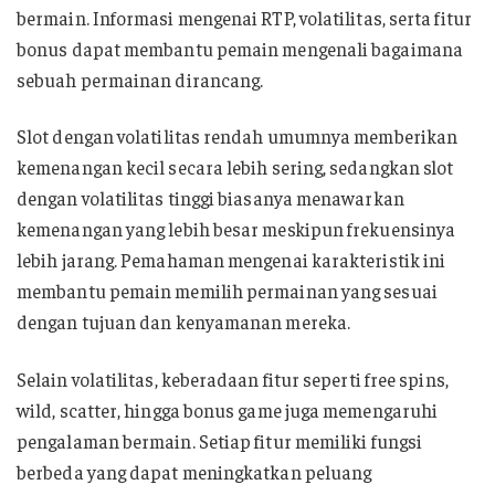
bermain. Informasi mengenai RTP, volatilitas, serta fitur
bonus dapat membantu pemain mengenali bagaimana
sebuah permainan dirancang.
Slot dengan volatilitas rendah umumnya memberikan
kemenangan kecil secara lebih sering, sedangkan slot
dengan volatilitas tinggi biasanya menawarkan
kemenangan yang lebih besar meskipun frekuensinya
lebih jarang. Pemahaman mengenai karakteristik ini
membantu pemain memilih permainan yang sesuai
dengan tujuan dan kenyamanan mereka.
Selain volatilitas, keberadaan fitur seperti free spins,
wild, scatter, hingga bonus game juga memengaruhi
pengalaman bermain. Setiap fitur memiliki fungsi
berbeda yang dapat meningkatkan peluang