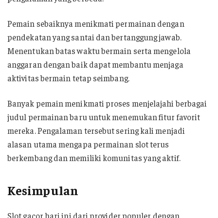
Pemain sebaiknya menikmati permainan dengan
pendekatan yang santai dan bertanggung jawab.
Menentukan batas waktu bermain serta mengelola
anggaran dengan baik dapat membantu menjaga
aktivitas bermain tetap seimbang.
Banyak pemain menikmati proses menjelajahi berbagai
judul permainan baru untuk menemukan fitur favorit
mereka. Pengalaman tersebut sering kali menjadi
alasan utama mengapa permainan slot terus
berkembang dan memiliki komunitas yang aktif.
Kesimpulan
Slot gacor hari ini dari provider populer dengan