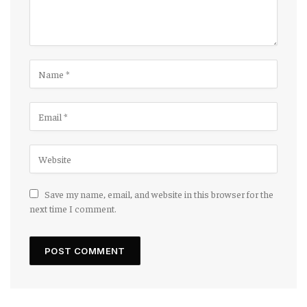
Save my name, email, and website in this browser for the
next time I comment.