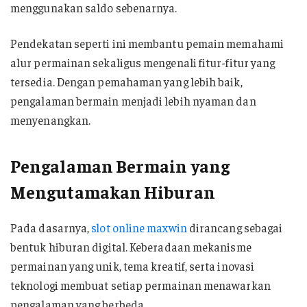
menggunakan saldo sebenarnya.
Pendekatan seperti ini membantu pemain memahami
alur permainan sekaligus mengenali fitur-fitur yang
tersedia. Dengan pemahaman yang lebih baik,
pengalaman bermain menjadi lebih nyaman dan
menyenangkan.
Pengalaman Bermain yang
Mengutamakan Hiburan
Pada dasarnya,
slot online maxwin
dirancang sebagai
bentuk hiburan digital. Keberadaan mekanisme
permainan yang unik, tema kreatif, serta inovasi
teknologi membuat setiap permainan menawarkan
pengalaman yang berbeda.