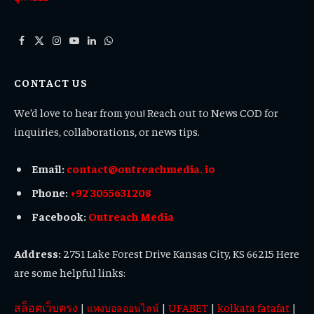
Facebook
X
Instagram
YouTube
LinkedIn
WhatsApp
(Twitter)
CONTACT US
We’d love to hear from you! Reach out to News COD for
inquiries, collaborations, or news tips.
Email:
contact@outreachmedia. io
Phone:
+92 3055631208
Facebook:
Outreach Media
Address:
2751 Lake Forest Drive Kansas City, KS 66215 Here
are some helpful links:
สล็อตเว็บตรง
|
|
UFABET
|
kolkata fatafat
|
แทงบอลออนไลน์