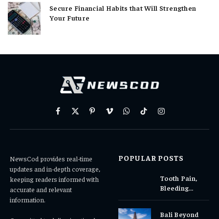
Secure Financial Habits that Will Strengthen
Your Future
Facebook
X
Pinterest
Vimeo
WhatsApp
TikTok
Instagram
(Twitter)
POPULAR POSTS
NewsCod provides real-time
updates and in-depth coverage,
Tooth Pain,
keeping readers informed with
Bleeding
accurate and relevant
Gums, or
information.
Sensitivity?
Bali Beyond
Why Early