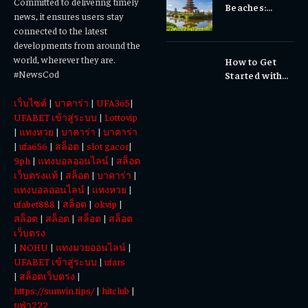
Committed to delivering timely
Beaches:
Dental Care
news, it ensures users stay
Temples,
Matters
connected to the latest
Waterfalls &
developments from around the
Cultural
world, wherever they are.
How to Get
Experiences
#NewsCod
Started with
Totowin88
เว็บไซต์
|
บาคาร่า
|
UFA365
|
Today
UFABET เข้าสู่ระบบ
|
Lottovip
|
แทงหวย
|
บาคาร่า
|
บาคาร่า
|
ufa656
|
สล็อต
|
slot gacor
|
9ph
|
แทงบอลออนไลน์
|
สล็อต
เว็บตรงแท้
|
สล็อต
|
บาคาร่า
|
แทงบอลออนไลน์
|
แทงหวย
|
ufabet888
|
สล็อต
|
okvip
|
สล็อต
|
สล็อต
|
สล็อต
|
สล็อต
เว็บตรง
|
NOHU
|
แทงมวยออนไลน์
|
UFABET เข้าสู่ระบบ
|
ufars
|
สล็อตเว็บตรง
|
https://sunwin.tips/
|
hitclub
|
ยูฟ่า222