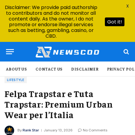
X
Disclaimer: We provide paid authorship
to contributors and do not monitor all
content daily. As the owner, I do not
Got it!
promote or endorse illegal services
such as betting, gambling, casino, or
CBD.
ABOUT US
CONTACT US
DISCLAIMER
PRIVACY POL
LIFESTYLE
Felpa Trapstar e Tuta
Trapstar: Premium Urban
Wear per l’Italia
By
Rank Star
January 13, 2026
No Comments