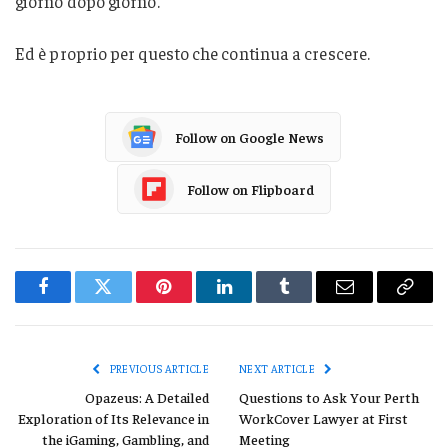
giorno dopo giorno.
Ed è proprio per questo che continua a crescere.
Follow on Google News
Follow on Flipboard
Facebook
Twitter
Pinterest
LinkedIn
Tumblr
Email
Copy
Link
PREVIOUS ARTICLE
NEXT ARTICLE
Opazeus: A Detailed
Questions to Ask Your Perth
Exploration of Its Relevance in
WorkCover Lawyer at First
the iGaming, Gambling, and
Meeting