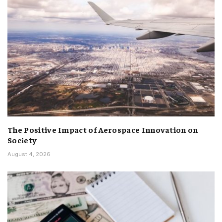
The Positive Impact of Aerospace Innovation on
Society
August 4, 2026