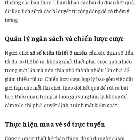
thưởng của bản thân. Tham khảo các bài dự đoán kết quả,
dữ liệu lịch sử và các bí quyết từ cộng đồng để có thêm ý
tưởng.
Quản lý ngân sách và chiến lược cược
Người chơi
xổ số kiến thiết 3 miền
cần xác định số tiền
tối đa có thể bỏ ra, không nhất thiết phải cược quá nhiều
trong một lần mà nên chia nhỏ thành nhiều lần chơi để
giảm thiểu rủi ro. Chiến lược cược hợp lý bao gồm việc đặt
giới hạn cho mỗi lần chơi, theo dõi kết quả để rút ra bài
học. Điều quan trọng là luôn giữ vững tâm lý, không để
cảm xúc chi phối quyết định, tránh mất kiểm soát.
Thực hiện mua vé số trực tuyến
Công cụ được thiết kế thân thiện, dễ sử dụng kể cả với