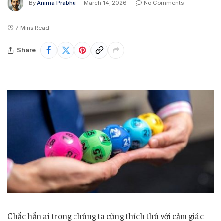
By
Anima Prabhu
March 14, 2026
No Comments
7 Mins Read
Share
Chắc hẳn ai trong chúng ta cũng thích thú với cảm giác