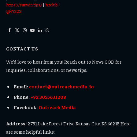
https://sunwin.tips/
|
hitclub
|
ยูฟ่า222
Facebook
X
Instagram
YouTube
LinkedIn
WhatsApp
(Twitter)
CONTACT US
We’d love to hear from you! Reach out to News COD for
inquiries, collaborations, or news tips.
Email:
contact@outreachmedia. io
Phone:
+92 3055631208
Facebook:
Outreach Media
Address:
2751 Lake Forest Drive Kansas City, KS 66215 Here
are some helpful links: