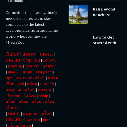
information.
Sensitivity?
Bali Beyond
Why Early
Committed to delivering timely
Beaches:
Dental Care
news, it ensures users stay
Temples,
Matters
connected to the latest
Waterfalls &
developments from around the
Cultural
world, wherever they are.
How to Get
Experiences
#NewsCod
Started with
Totowin88
เว็บไซต์
|
บาคาร่า
|
UFA365
|
Today
UFABET เข้าสู่ระบบ
|
Lottovip
|
แทงหวย
|
บาคาร่า
|
บาคาร่า
|
ufa656
|
สล็อต
|
slot gacor
|
9ph
|
แทงบอลออนไลน์
|
สล็อต
เว็บตรงแท้
|
สล็อต
|
บาคาร่า
|
แทงบอลออนไลน์
|
แทงหวย
|
ufabet888
|
สล็อต
|
okvip
|
สล็อต
|
สล็อต
|
สล็อต
|
สล็อต
เว็บตรง
|
NOHU
|
แทงมวยออนไลน์
|
UFABET เข้าสู่ระบบ
|
ufars
|
สล็อตเว็บตรง
|