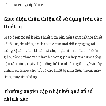
các nhà cung cấp khác.
Giao diện thân thiện dễ sử dụng trên các
thiết bị
Giao diện
xổ số kiến thiết 3 miền
nền tảng rakhoi thiết
kế tối ưu, dễ nhìn, dễ thao tác cho mọi đối tượng người
dùng. Quản lý tài khoản và chọn lựa hình thức chơi đơn
giản, tốc độ thao tác nhanh chóng, phù hợp với cuộc sống
bận rộn hàng ngày. Hệ thống hỗ trợ nhiều ngôn ngữ và tùy
chỉnh phù hợp cho tất cả các thiết bị như điện thoại, máy
tính, máy tính bảng.
Thường xuyên cập nhật kết quả xổ số
chính xác