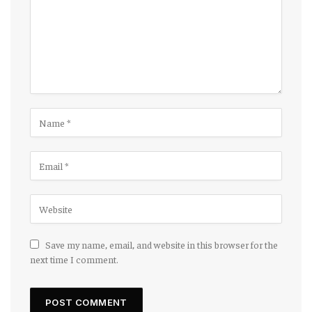
Save my name, email, and website in this browser for the
next time I comment.