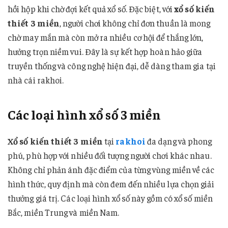
hồi hộp khi chờ đợi kết quả xổ số. Đặc biệt, với
xổ số kiến
thiết 3 miền
, người chơi không chỉ đơn thuần là mong
chờ may mắn mà còn mở ra nhiều cơ hội để thắng lớn,
hưởng trọn niềm vui. Đây là sự kết hợp hoàn hảo giữa
truyền thống và công nghệ hiện đại, dễ dàng tham gia tại
nhà cái rakhoi.
Các loại hình xổ số 3 miền
Xổ số kiến thiết 3 miền
tại
rakhoi
đa dạng và phong
phú, phù hợp với nhiều đối tượng người chơi khác nhau.
Không chỉ phản ánh đặc điểm của từng vùng miền về các
hình thức, quy định mà còn đem đến nhiều lựa chọn giải
thưởng giá trị. Các loại hình xổ số này gồm có xổ số miền
Bắc, miền Trung và miền Nam.