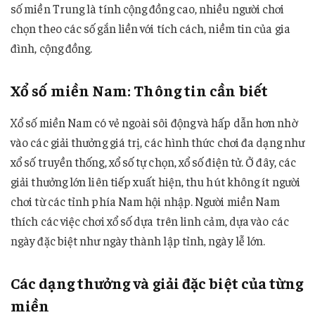
số miền Trung là tính cộng đồng cao, nhiều người chơi
chọn theo các số gắn liền với tích cách, niềm tin của gia
đình, cộng đồng.
Xổ số miền Nam: Thông tin cần biết
Xổ số miền Nam có vẻ ngoài sôi động và hấp dẫn hơn nhờ
vào các giải thưởng giá trị, các hình thức chơi đa dạng như
xổ số truyền thống, xổ số tự chọn, xổ số điện tử. Ở đây, các
giải thưởng lớn liên tiếp xuất hiện, thu hút không ít người
chơi từ các tỉnh phía Nam hội nhập. Người miền Nam
thích các việc chơi xổ số dựa trên linh cảm, dựa vào các
ngày đặc biệt như ngày thành lập tỉnh, ngày lễ lớn.
Các dạng thưởng và giải đặc biệt của từng
miền