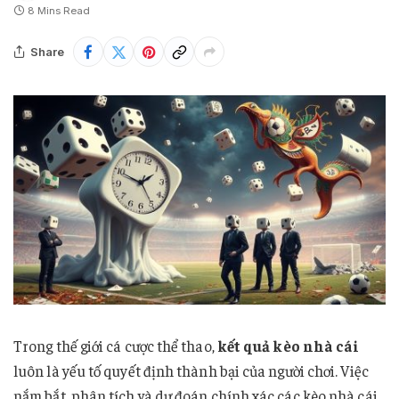
8 Mins Read
Share
Trong thế giới cá cược thể thao,
kết quả kèo nhà cái
luôn là yếu tố quyết định thành bại của người chơi. Việc
nắm bắt, phân tích và dự đoán chính xác các kèo nhà cái