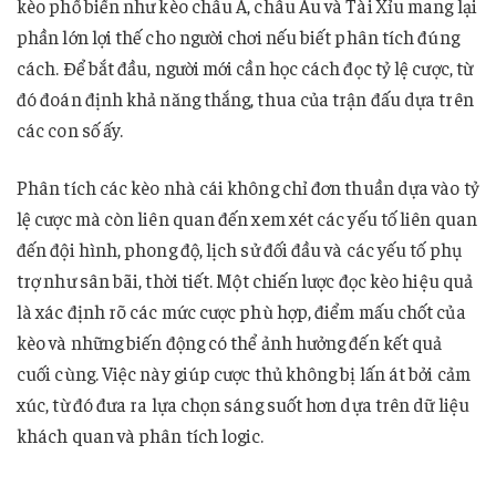
kèo phổ biến như kèo châu Á, châu Âu và Tài Xỉu mang lại
phần lớn lợi thế cho người chơi nếu biết phân tích đúng
cách. Để bắt đầu, người mới cần học cách đọc tỷ lệ cược, từ
đó đoán định khả năng thắng, thua của trận đấu dựa trên
các con số ấy.
Phân tích các kèo nhà cái không chỉ đơn thuần dựa vào tỷ
lệ cược mà còn liên quan đến xem xét các yếu tố liên quan
đến đội hình, phong độ, lịch sử đối đầu và các yếu tố phụ
trợ như sân bãi, thời tiết. Một chiến lược đọc kèo hiệu quả
là xác định rõ các mức cược phù hợp, điểm mấu chốt của
kèo và những biến động có thể ảnh hưởng đến kết quả
cuối cùng. Việc này giúp cược thủ không bị lấn át bởi cảm
xúc, từ đó đưa ra lựa chọn sáng suốt hơn dựa trên dữ liệu
khách quan và phân tích logic.