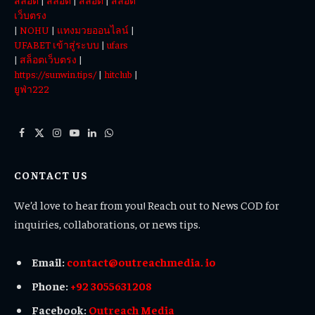
สล็อต
|
สล็อต
|
สล็อต
|
สล็อต
เว็บตรง
|
NOHU
|
แทงมวยออนไลน์
|
UFABET เข้าสู่ระบบ
|
ufars
|
สล็อตเว็บตรง
|
https://sunwin.tips/
|
hitclub
|
ยูฟ่า222
Facebook
X
Instagram
YouTube
LinkedIn
WhatsApp
(Twitter)
CONTACT US
We’d love to hear from you! Reach out to News COD for
inquiries, collaborations, or news tips.
Email:
contact@outreachmedia. io
Phone:
+92 3055631208
Facebook:
Outreach Media