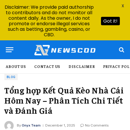
X
Disclaimer: We provide paid authorship
to contributors and do not monitor all
content daily. As the owner, I do not
Got it!
promote or endorse illegal services
such as betting, gambling, casino, or
CBD.
ABOUT US
CONTACT US
DISCLAIMER
PRIVACY POL
BLOG
Tổng hợp Kết Quả Kèo Nhà Cái
Hôm Nay – Phân Tích Chi Tiết
và Đánh Giá
By
Onyx Team
December 1, 2025
No Comments