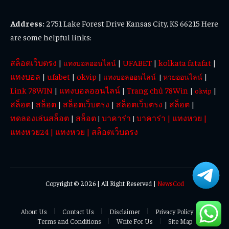
Address:
2751 Lake Forest Drive Kansas City, KS 66215 Here
are some helpful links:
สล็อตเว็บตรง
|
|
UFABET
|
kolkata fatafat
|
แทงบอลออนไลน์
แทงบอล
|
ufabet
|
okvip
|
|
แทงบอลออนไลน์
|
หวยออนไลน์
Link 78WIN
|
แทงบอลออนไลน์
|
Trang chủ 78Win
|
|
okvip
สล็อต
|
สล็อต
|
สล็อตเว็บตรง
|
สล็อตเว็บตรง
|
สล็อต
|
ทดลองเล่นสล็อต
|
สล็อต
บาคาร่า
บาคาร่า
|
แทงหวย
|
|
|
แทงหวย24
|
แทงหวย
|
สล็อตเว็บตรง
Copyright © 2026 | All Right Reserved |
NewsCod
About Us
Contact Us
Disclaimer
Privacy Policy
Terms and Conditions
Write For Us
Site Map