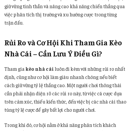
giữ vững tinh thần và nâng cao khả năng chiến thắng qua
việc phân tích thị trường và xu hướng cược trong từng
trận đấu.
Rủi Ro và Cơ Hội Khi Tham Gia Kèo
Nhà Cái – Cần Lưu Ý Điều Gì?
Tham gia
kèo nhà cái
luôn đi kèm với những rủi ro nhất
định, cũng như cơ hội làm giàu nhanh chóng nếu biết
cách giữ vững tỷ lệ thắng cao. Một người chơi thông thái
cần phải nhận diện rõ các rủi ro này, từ việc cá cược dựa
trên cảm xúc, thiếu kiến thức, đến việc bị các nhà cái thao
túng tỷ lệ cược để gây bất lợi cho người chơi.
Trong khi đó, cơ hội nằm ở khả năng phân tích khách