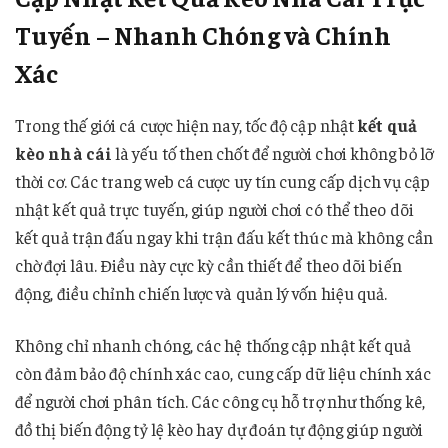
Tuyến – Nhanh Chóng và Chính
Xác
Trong thế giới cá cược hiện nay, tốc độ cập nhật
kết quả
kèo nhà cái
là yếu tố then chốt để người chơi không bỏ lỡ
thời cơ. Các trang web cá cược uy tín cung cấp dịch vụ cập
nhật kết quả trực tuyến, giúp người chơi có thể theo dõi
kết quả trận đấu ngay khi trận đấu kết thúc mà không cần
chờ đợi lâu. Điều này cực kỳ cần thiết để theo dõi biến
động, điều chỉnh chiến lược và quản lý vốn hiệu quả.
Không chỉ nhanh chóng, các hệ thống cập nhật kết quả
còn đảm bảo độ chính xác cao, cung cấp dữ liệu chính xác
để người chơi phân tích. Các công cụ hỗ trợ như thống kê,
đồ thị biến động tỷ lệ kèo hay dự đoán tự động giúp người