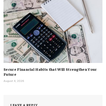
Secure Financial Habits that Will Strengthen Your
Future
August 4, 2026
LEAVE A REPLY