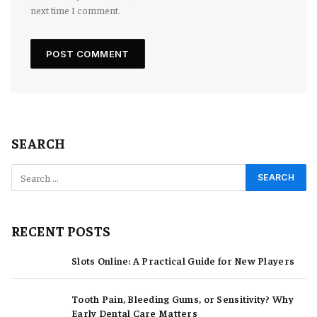
next time I comment.
SEARCH
RECENT POSTS
Slots Online: A Practical Guide for New Players
Tooth Pain, Bleeding Gums, or Sensitivity? Why
Early Dental Care Matters