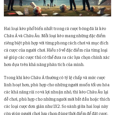
Hai loại kèo phổ biến nhất trong cá cược bóng đá là kèo
Châu Á và Châu Âu. Mỗi loại kèo mang những đặc điểm
riêng biệt phù hợp với từng phong cách chơi và mục đích
cá cược của người chơi. Hiểu rõ về đặc điểm của từng loại
sẽ giúp các cược thủ có thể đưa ra các lựa chọn chính xác
hơn dựa trên khả năng phân tích của mình.
Trong khi kèo Châu Á thường có tỷ lệ chấp và mức cược
linh hoạt hơn, phù hợp cho những người muốn tối ưu hóa
các khả năng rủi ro và lợi nhuận nhỏ, thì kèo Châu Âu lại
dễ chơi, phù hợp cho những người mới bắt đầu hoặc thích
các loại cược đơn giản như 1X2. So sánh giữa hai loại này
còn giúp người chơi lựa chọn đúng thời điểm để đặt cược,