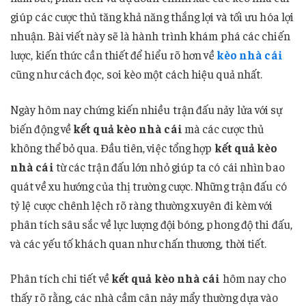
giúp các cược thủ tăng khả năng thắng lợi và tối ưu hóa lợi
nhuận. Bài viết này sẽ là hành trình khám phá các chiến
lược, kiến thức cần thiết để hiểu rõ hơn về
kèo nhà cái
cũng như cách đọc, soi kèo một cách hiệu quả nhất.
Ngày hôm nay chứng kiến nhiều trận đấu nảy lửa với sự
biến động về
kết quả kèo nhà cái
mà các cược thủ
không thể bỏ qua. Đầu tiên, việc tổng hợp
kết quả kèo
nhà cái
từ các trận đấu lớn nhỏ giúp ta có cái nhìn bao
quát về xu hướng của thị trường cược. Những trận đấu có
tỷ lệ cược chênh lệch rõ ràng thường xuyên đi kèm với
phân tích sâu sắc về lực lượng đội bóng, phong độ thi đấu,
và các yếu tố khách quan như chấn thương, thời tiết.
Phân tích chi tiết về
kết quả kèo nhà cái
hôm nay cho
thấy rõ rằng, các nhà cầm cân nảy mẩy thường dựa vào