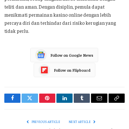
teliti dan aman. Dengan disiplin, pemula dapat
menikmati permainan kasino online dengan lebih
percaya diri dan terhindar dari risiko kerugian yang
tidak perlu.
Follow on Google News
Follow on Flipboard
Facebook
Twitter
Pinterest
LinkedIn
Tumblr
Email
Copy
Link
PREVIOUS ARTICLE
NEXT ARTICLE