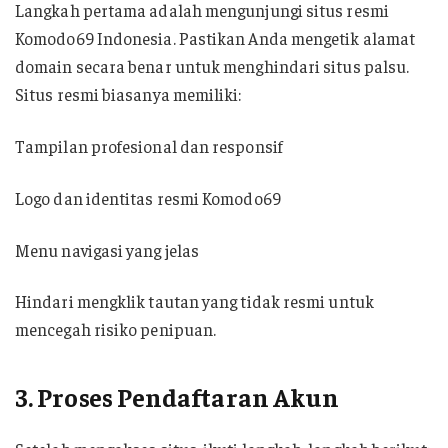
Langkah pertama adalah mengunjungi situs resmi
Komodo69 Indonesia. Pastikan Anda mengetik alamat
domain secara benar untuk menghindari situs palsu.
Situs resmi biasanya memiliki:
Tampilan profesional dan responsif
Logo dan identitas resmi Komodo69
Menu navigasi yang jelas
Hindari mengklik tautan yang tidak resmi untuk
mencegah risiko penipuan.
3. Proses Pendaftaran Akun