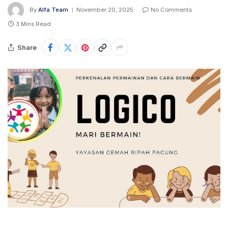
By
Alfa Team
November 20, 2025
No Comments
3 Mins Read
Share