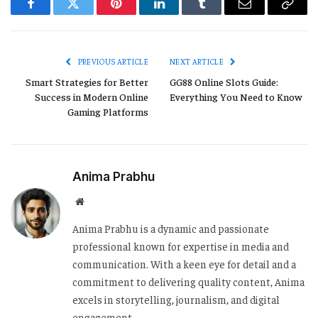
Facebook
Twitter
Pinterest
LinkedIn
Tumblr
Email
Copy
Link
PREVIOUS ARTICLE
NEXT ARTICLE
Smart Strategies for Better
GG88 Online Slots Guide:
Success in Modern Online
Everything You Need to Know
Gaming Platforms
Anima Prabhu
Website
Anima Prabhu is a dynamic and passionate
professional known for expertise in media and
communication. With a keen eye for detail and a
commitment to delivering quality content, Anima
excels in storytelling, journalism, and digital
engagement.