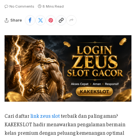
No Comments
8 Mins Read
Share
Cari daftar
link zeus slot
terbaik dan paling aman?
KAKEKSLOT hadir menawarkan pengalaman bermain
kelas premium dengan peluang kemenangan optimal