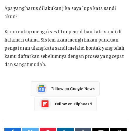
Apa yang harus dilakukan jika saya lupa kata sandi
akun?
Kamu cukup mengakses fitur pemulihan kata sandi di
halaman utama. Sistem akan mengirimkan panduan
pengaturan ulang kata sandi melalui kontak yang telah
kamu daftarkan sebelumnya dengan proses yang cepat
dan sangat mudah.
Follow on Google News
Follow on Flipboard