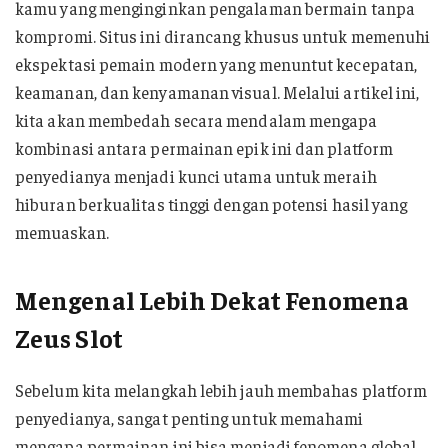
kamu yang menginginkan pengalaman bermain tanpa
kompromi. Situs ini dirancang khusus untuk memenuhi
ekspektasi pemain modern yang menuntut kecepatan,
keamanan, dan kenyamanan visual. Melalui artikel ini,
kita akan membedah secara mendalam mengapa
kombinasi antara permainan epik ini dan platform
penyedianya menjadi kunci utama untuk meraih
hiburan berkualitas tinggi dengan potensi hasil yang
memuaskan.
Mengenal Lebih Dekat Fenomena
Zeus Slot
Sebelum kita melangkah lebih jauh membahas platform
penyedianya, sangat penting untuk memahami
mengapa permainan ini bisa menjadi fenomena global.