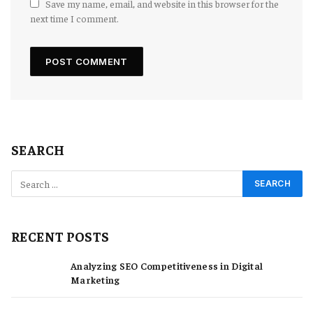
Save my name, email, and website in this browser for the
next time I comment.
SEARCH
RECENT POSTS
Analyzing SEO Competitiveness in Digital
Marketing