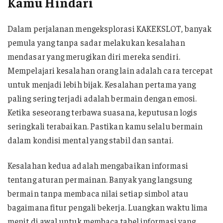
Kamu Hindari
Dalam perjalanan mengeksplorasi KAKEKSLOT, banyak
pemula yang tanpa sadar melakukan kesalahan
mendasar yang merugikan diri mereka sendiri.
Mempelajari kesalahan orang lain adalah cara tercepat
untuk menjadi lebih bijak. Kesalahan pertama yang
paling sering terjadi adalah bermain dengan emosi.
Ketika seseorang terbawa suasana, keputusan logis
seringkali terabaikan. Pastikan kamu selalu bermain
dalam kondisi mental yang stabil dan santai.
Kesalahan kedua adalah mengabaikan informasi
tentang aturan permainan. Banyak yang langsung
bermain tanpa membaca nilai setiap simbol atau
bagaimana fitur pengali bekerja. Luangkan waktu lima
menit di awal untuk membaca tabel informasi yang